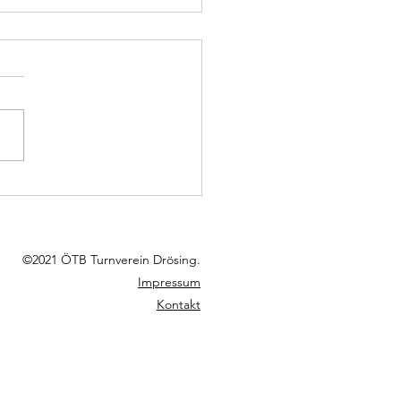
rösing klarer Sieger im
iertel Derby!
©2021 ÖTB Turnverein Drösing.
Impressum
Kontakt