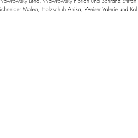
t Wawrowsky Lena, Wawrowsky Florian und Schranz Stefan
 Schneider Malea, Holzschuh Anika, Weiser Valerie und Kol