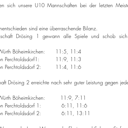
rten sich unsere U10 Mannschaften bei der letzten Meister
nentschieden sind eine überraschende Bilanz.
schaft Drösing 1 gewann alle Spiele und schob sich
ÖTB Drösing 1 – SV Würth Böheimkirchen:	11:5, 11:4
ÖTB Drösing 1 – Union Perchtoldsdorf1:		11:9, 11:3
ÖTB Drösing 1 – Union Perchtoldsdorf 2:   	11:4, 11:6
t Drösing 2 erreichte nach sehr guter Leistung gegen jede
ürth Böheimkirchen:         11:9, 7:11
 Perchtoldsdorf 1:            6:11, 11:6
 Perchtoldsdorf 2:            6:11, 13:11