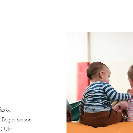
fszky
r Begleitperson
0 Uhr