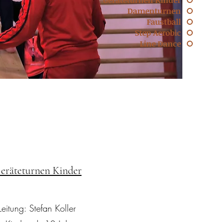
Geräteturnen Kinder
Damenturnen
Faustball
Step Aerobic
Line Dance
eräteturnen Kinder
Leitung: Stefan Koller