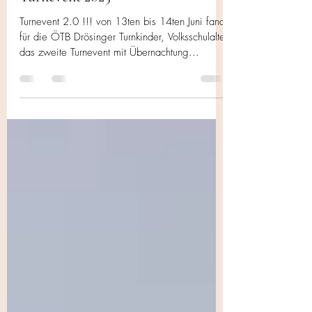
oetbdroesing
24. Juni 2025
2 Min. Lesezeit
Turnevent 2025
Turnevent 2.0 !!! von 13ten bis 14ten Juni fand
für die ÖTB Drösinger Turnkinder, Volksschulalter
das zweite Turnevent mit Übernachtung...