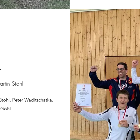
t
rtin Stohl
Stohl, Peter Waditschatka,
 Gößl