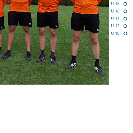
U 18
U 16
U 14
U 12
U 10