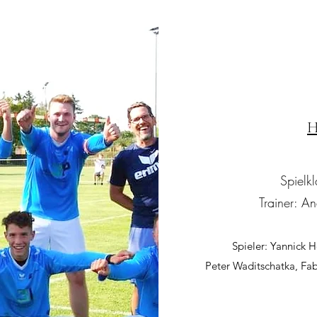
H
Spielk
Trainer: A
Spieler: Yannick 
Peter Waditschatka, Fab