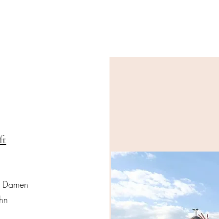
ft
ga Damen
ahn