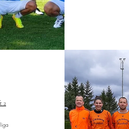
t 2
liga