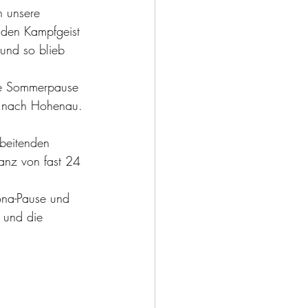
n unsere 
den Kampfgeist 
und so blieb 
ie Sommerpause 
en nach Hohenau.
beitenden 
anz von fast 24 
ona-Pause und 
 und die 