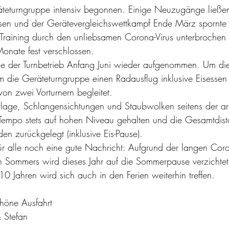
äteturngruppe intensiv begonnen. Einige Neuzugänge ließe
n und der Gerätevergleichswettkampf Ende März spornte 
Training durch den unliebsamen Corona-Virus unterbrochen 
 Monate fest verschlossen. 
de der Turnbetrieb Anfang Juni wieder aufgenommen. Um d
m die Geräteturngruppe einen Radausflug inklusive Eisess
n zwei Vorturnern begleitet.
rlage, Schlangensichtungen und Staubwolken seitens der ar
Tempo stets auf hohen Niveau gehalten und die Gesamtdist
en zurückgelegt (inklusive Eis-Pause).
ür alle noch eine gute Nachricht: Aufgrund der langen Cor
n Sommers wird dieses Jahr auf die Sommerpause verzichtet
0 Jahren wird sich auch in den Ferien weiterhin treffen. 
chöne Ausfahrt
& Stefan