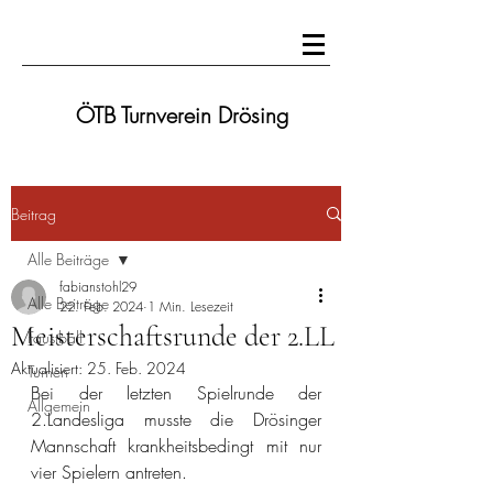
ÖTB Turnverein Drösing
Beitrag
Alle Beiträge
fabianstohl29
Alle Beiträge
22. Feb. 2024
1 Min. Lesezeit
Meisterschaftsrunde der 2.LL
Faustball
Aktualisiert:
25. Feb. 2024
Turnen
Bei der letzten Spielrunde der 
Allgemein
2.Landesliga musste die Drösinger 
Mannschaft krankheitsbedingt mit nur 
vier Spielern antreten.