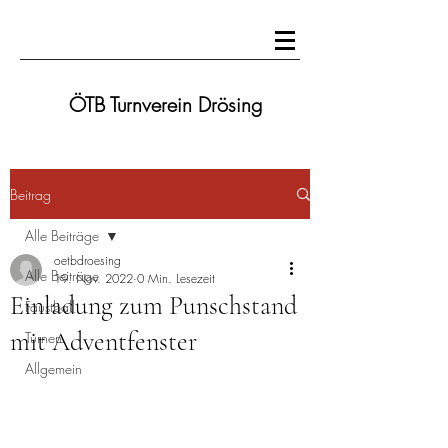
ÖTB Turnverein Drösing
Beitrag
Alle Beiträge
oetbdroesing
Alle Beiträge
19. Nov. 2022
0 Min. Lesezeit
Einladung zum Punschstand
Faustball
mit Adventfenster
Turnen
Allgemein