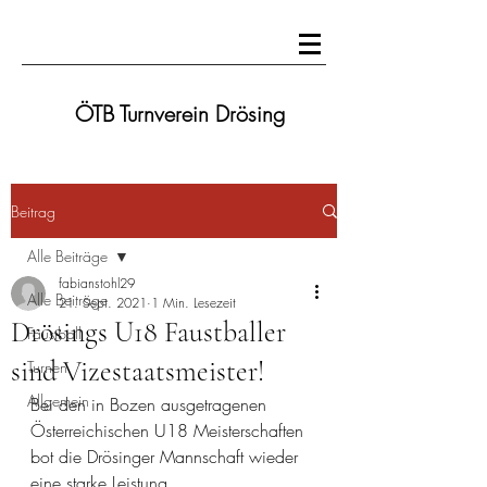
ÖTB Turnverein Drösing
Beitrag
Alle Beiträge
fabianstohl29
Alle Beiträge
21. Sept. 2021
1 Min. Lesezeit
Drösings U18 Faustballer
Faustball
sind Vizestaatsmeister!
Turnen
Allgemein
Bei den in Bozen ausgetragenen 
Österreichischen U18 Meisterschaften 
bot die Drösinger Mannschaft wieder 
eine starke Leistung.