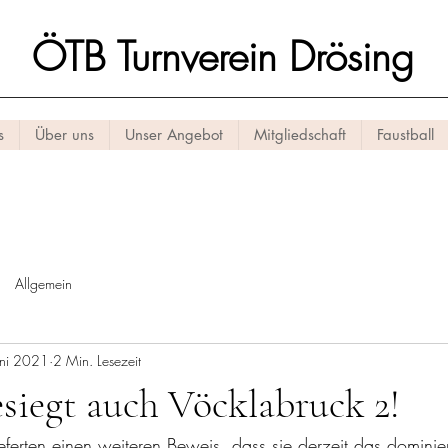
ÖTB Turnverein Drösing
s
Über uns
Unser Angebot
Mitgliedschaft
Faustball
Allgemein
uni 2021
2 Min. Lesezeit
siegt auch Vöcklabruck 2!
lieferten einen weiteren Beweis, dass sie derzeit das domini