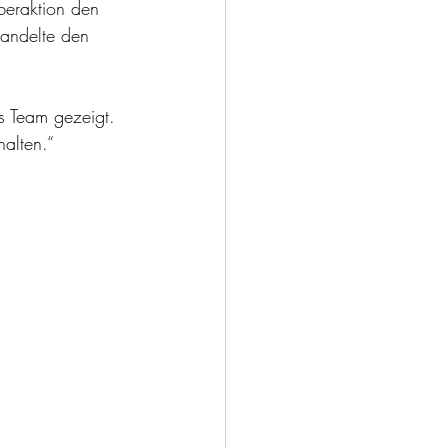
beraktion den 
wandelte den 
s Team gezeigt. 
halten.“