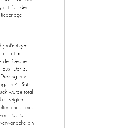
 mit 4:1 der 
Niederlage:
d großartigen 
rdient mit 
de der Gegner 
 aus. Der 3. 
 Drösing eine 
ng. Im 4. Satz 
uck wurde total 
ker zeigten 
lten immer eine 
 von 10:10 
 verwandelte ein 