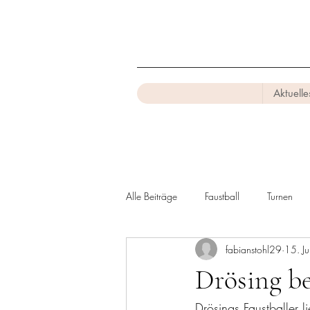
Aktuelle
Alle Beiträge
Faustball
Turnen
fabianstohl29
15. J
Drösing be
Drösings Faustballer 