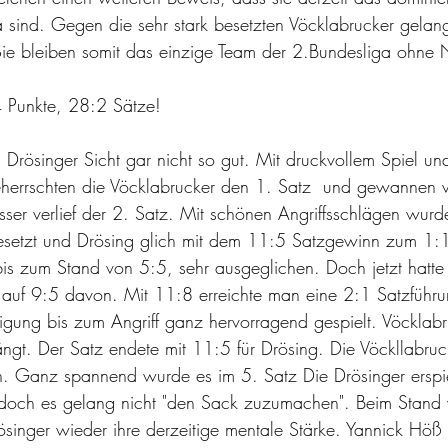
sind. Gegen die sehr stark besetzten Vöcklabrucker gelang
 Sie bleiben somit das einzige Team der 2.Bundesliga ohne 
4 Punkte, 28:2 Sätze!
Drösinger Sicht gar nicht so gut. Mit druckvollem Spiel un
errschten die Vöcklabrucker den 1. Satz  und gewannen ve
sser verlief der 2. Satz. Mit schönen Angriffsschlägen wur
gesetzt und Drösing glich mit dem 11:5 Satzgewinn zum 1:1
 bis zum Stand von 5:5, sehr ausgeglichen. Doch jetzt hatte
 auf 9:5 davon. Mit 11:8 erreichte man eine 2:1 Satzführu
igung bis zum Angriff ganz hervorragend gespielt. Vöcklabr
ängt. Der Satz endete mit 11:5 für Drösing. Die Vöckllabruc
n. Ganz spannend wurde es im 5. Satz Die Drösinger erspie
 doch es gelang nicht "den Sack zuzumachen". Beim Stand
ösinger wieder ihre derzeitige mentale Stärke. Yannick Höß