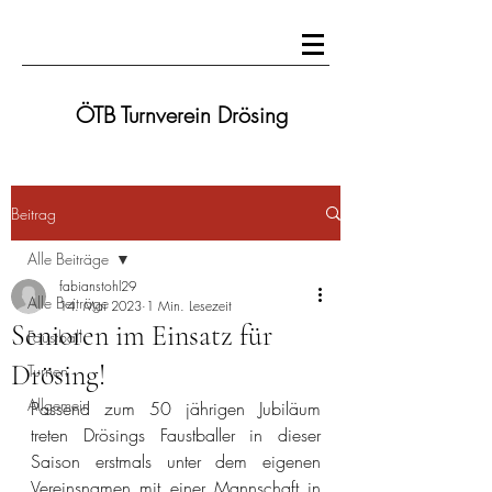
ÖTB Turnverein Drösing
Beitrag
Alle Beiträge
fabianstohl29
Alle Beiträge
14. Mai 2023
1 Min. Lesezeit
Senioren im Einsatz für
Faustball
Drösing!
Turnen
Allgemein
Passend zum 50 jährigen Jubiläum 
treten Drösings Faustballer in dieser 
Saison erstmals unter dem eigenen 
Vereinsnamen mit einer Mannschaft in 