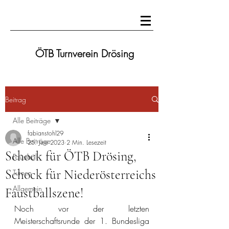
ÖTB Turnverein Drösing
Beitrag
Alle Beiträge
fabianstohl29
Alle Beiträge
25. Juni 2023
2 Min. Lesezeit
Schock für ÖTB Drösing,
Faustball
Schock für Niederösterreichs
Turnen
Allgemein
Faustballszene!
Noch vor der letzten 
Meisterschaftsrunde der 1. Bundesliga 