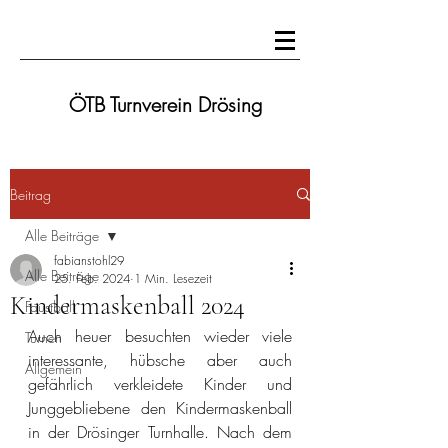
ÖTB Turnverein Drösing
Beitrag
Alle Beiträge
fabianstohl29
Alle Beiträge
25. Feb. 2024
1 Min. Lesezeit
Kindermaskenball 2024
Faustball
Auch heuer besuchten wieder viele 
Turnen
interessante, hübsche aber auch 
Allgemein
gefährlich verkleidete Kinder und 
Junggebliebene den Kindermaskenball 
in der Drösinger Turnhalle. Nach dem 