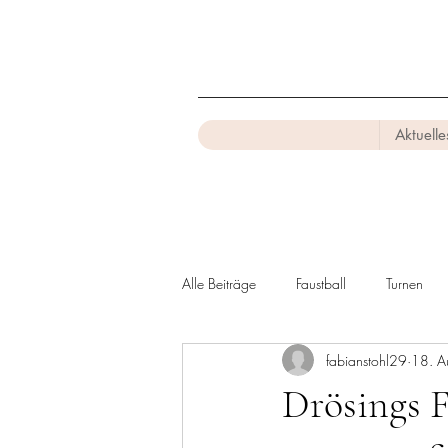
Aktuelle
Alle Beiträge
Faustball
Turnen
fabianstohl29
18. A
Drösings F