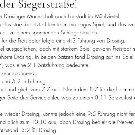
 der Siegerstraße!
ie Drösinger Mannschaft nach Freistadt im Mühlviertel.
 das stark besetzte Heimteam ein enges Spiel, und das wu
 es zu einem spannenden Schlagabtausch.
0 für die Freistädter folgte eine 4:3 Führung von Drösing.
piel ausgeglichen, doch mit starkem Spiel gewann Freistadt 
ehörte Drösing. In beiden Sätzen fand Drösing gut ins Spi
:7, was eine 2:1 Satzführung bedeutete. 
ef sehr spannend.
:1 und 5:2 in Führung.
ger Seite drei Servicefehler, was zu einem 8:11 Satzverlus
te wieder Drösing, konnte jedoch eine 9:5 Führung nicht fert
atzstand: 3:2 für Drösing