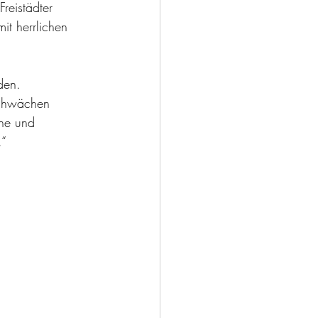
reistädter 
it herrlichen 
den.
he und 
.“