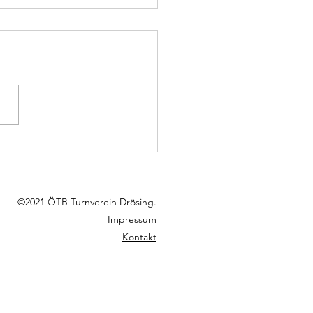
rösing klarer Sieger im
iertel Derby!
©2021 ÖTB Turnverein Drösing.
Impressum
Kontakt