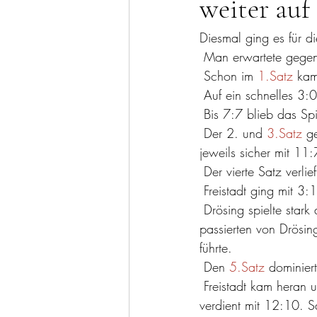
weiter auf
Diesmal ging es für d
 Man erwartete gegen
 Schon im 
1.Satz
 kam
 Auf ein schnelles 3:
 Bis 7:7 blieb das S
 Der 2. und 
3.Satz
 g
jeweils sicher mit 11
 Der vierte Satz verli
 Freistadt ging mit 3
 Drösing spielte stark auf und glich zum 7:7 aus. Nach dem 8:7 für die Heimmannschaft 
passierten von Drösin
führte.
 Den 
5.Satz
 dominier
 Freistadt kam heran und glich zum 10:10 aus, doch Drösing behielt die Nerven gewann 
verdient mit 12:10. S