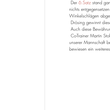
 Der 
6.Satz
 stand gan
nichts entgegensetzen.
Winkelschlägen abge
 Drösing gewinnt die
 Auch diese Bewähru
 Co-Trainer Martin Stohl: “Die starken Gegner aus Freistadt nützten anfangs die Schwächen 
unserer Mannschaft be
bewiesen ein weiteres