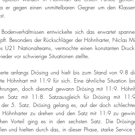
da er gegen einen unmittelbaren Gegner um den Klassene
st. 
 Bodenverhältnissen entwickelte sich das erwartet spannen
ft. Besonders der Rückschläger der Höhnharter, Niclas Müh
es U21 Nationalteams, vermochte einen konstanten Druck
eder vor schwierige Situationen stellte. 
ierte anfangs Drösing und hielt bis zum Stand von 9:8 di
e Höhnhart mit 11:9 für sich. Eine ähnliche Situation br
hrungen, doch diesmal gewann Drösing mit 11:9. Höhnhar
 Satz mit 11:8. Satzausgleich für Drösing mit 11:9.
der 5. Satz. Drösing gelang es, auf der doch schlechtere
r Höhnharter zu drehen und den Satz mit 11:9 zu gewinn
chen Vorteil ging es in den sechsten Satz. Die Drösinge
en und hielten durch das, in dieser Phase, starke Service