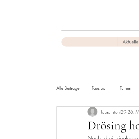
Aktuelle
Alle Beiträge
Faustball
Turnen
fabianstohl29
26. 
Drösing ho
Nach drei sieglosen