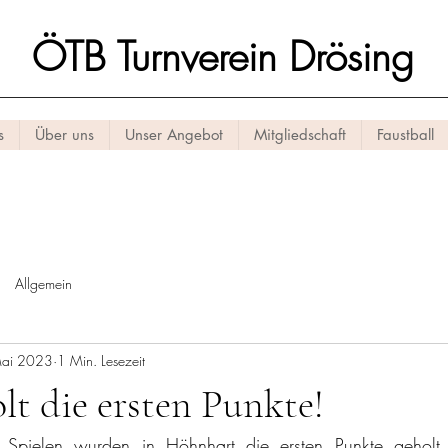
ÖTB Turnverein Drösing
s
Über uns
Unser Angebot
Mitgliedschaft
Faustball
Allgemein
Mai 2023
1 Min. Lesezeit
lt die ersten Punkte!
 Spielen wurden in Höhnhart die ersten Punkte geholt. 