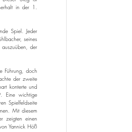
rhalt in der 1. 
de Spiel. Jeder 
lbacher, seines 
 auszuüben, der 
e Führung, doch 
achte der zweite 
t konterte und 
 Eine wichtige 
n Spielfeldseite 
en. Mit diesem 
r zeigten einen 
 von Yannick Höß 