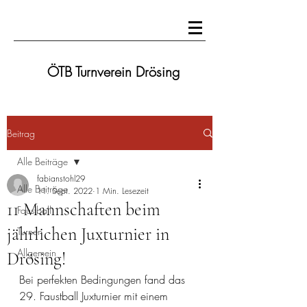
ÖTB Turnverein Drösing
Beitrag
Alle Beiträge
fabianstohl29
Alle Beiträge
11. Sept. 2022
1 Min. Lesezeit
11 Mannschaften beim
Faustball
jährlichen Juxturnier in
Turnen
Allgemein
Drösing!
Bei perfekten Bedingungen fand das 
29. Faustball Juxturnier mit einem 