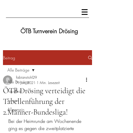
ÖTB Turnverein Drösing
Beitrag
Alle Beiträge
fabianstohl29
Alle Beiträge
7. Juni 2021
1 Min. Lesezeit
ÖTB Drösing verteidigt die
Faustball
Tabellenführung der
Turnen
Allgemein
2.Männer-Bundesliga!
Bei der Heimrunde am Wochenende 
ging es gegen die zweitplatzierte 