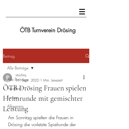
ÖTB Turnverein Drösing
Beitrag
Alle Beiträge
vtuchny
Alle Beiträge
11. Sept. 2022
1 Min. Lesezeit
ÖTB Drösing Frauen spielen
Faustball
Heimrunde mit gemischter
Turnen
Allgemein
Leistung
Am Sonntag spielten die Frauen in 
Drösing die vorletzte Spielrunde der 