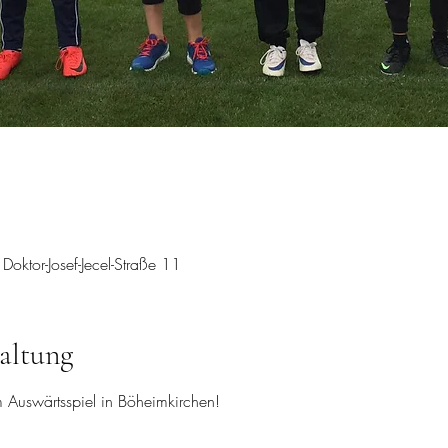
Doktor-Josef-Jecel-Straße 11
altung
m Auswärtsspiel in Böheimkirchen!