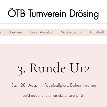
ÖTB Turnverein Drösing
s
Über uns
Unser Angebot
Mitgliedschaft
Faustball
3. Runde U12
Sa., 28. Aug.
  |  
Faustballplatz Böheimkirchen
Seid dabei und unterstützt unsere U12!