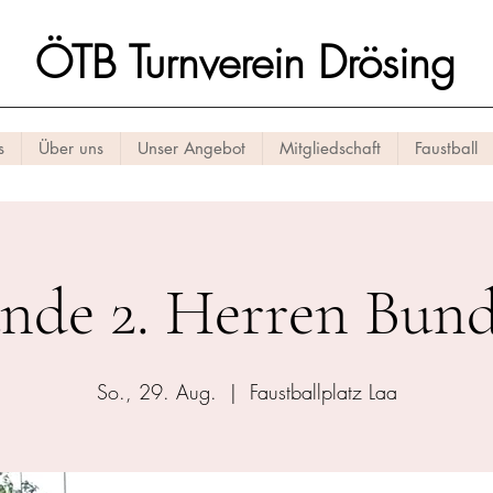
ÖTB Turnverein Drösing
s
Über uns
Unser Angebot
Mitgliedschaft
Faustball
unde 2. Herren Bund
So., 29. Aug.
  |  
Faustballplatz Laa