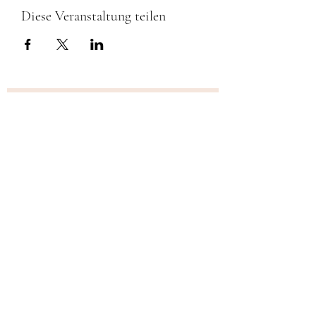
Diese Veranstaltung teilen
Newsletter Anmeldung
Einreichen
©2021 ÖTB Turnverein Drösing.
Impressum