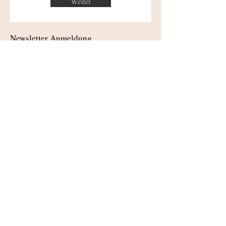
Weiter
Newsletter Anmeldung
Einreichen
©2021 ÖTB Turnverein Drösing.
Impressum
Kontakt