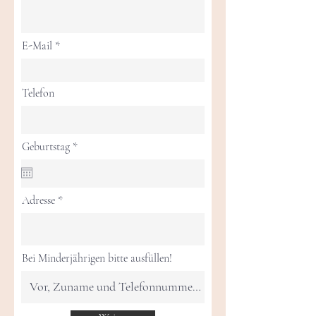
E-Mail
Telefon
r
Geburtstag
*
e
q
u
i
Adresse
r
e
d
Bei Minderjährigen bitte ausfüllen!