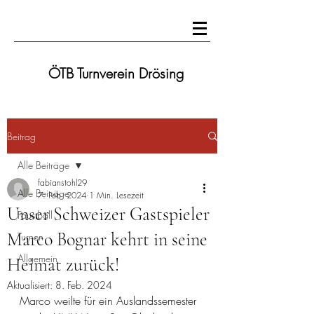
ÖTB Turnverein Drösing
Beitrag
Alle Beiträge
fabianstohl29
Alle Beiträge
7. Feb. 2024
1 Min. Lesezeit
Unser Schweizer Gastspieler
Faustball
Marco Bognar kehrt in seine
Turnen
Allgemein
Heimat zurück!
Aktualisiert:
8. Feb. 2024
Marco weilte für ein Auslandssemester 