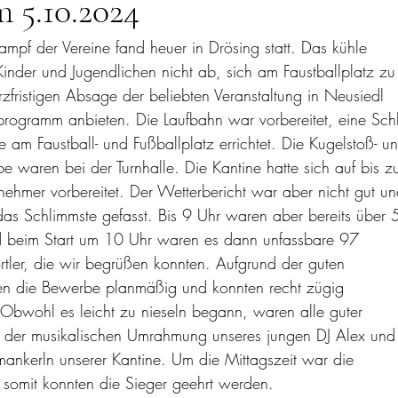
 5.10.2024
kampf der Vereine fand heuer in Drösing statt. Das kühle
Kinder und Jugendlichen nicht ab, sich am Faustballplatz zu
rzfristigen Absage der beliebten Veranstaltung in Neusiedl
zprogramm anbieten. Die Laufbahn war vorbereitet, eine Sch
 am Faustball- und Fußballplatz errichtet. Die Kugelstoß- u
 waren bei der Turnhalle. Die Kantine hatte sich auf bis z
ehmer vorbereitet. Der Wetterbericht war aber nicht gut u
as Schlimmste gefasst. Bis 9 Uhr waren aber bereits über 
 beim Start um 10 Uhr waren es dann unfassbare 97
rtler, die wir begrüßen konnten. Aufgrund der guten
n die Bewerbe planmäßig und konnten recht zügig
Obwohl es leicht zu nieseln begann, waren alle guter
der musikalischen Umrahmung unseres jungen DJ Alex und
mankerln unserer Kantine. Um die Mittagszeit war die
 somit konnten die Sieger geehrt werden.