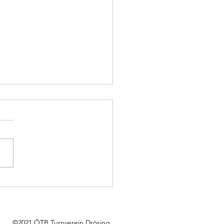
tathletikwettkampf für die
 Familie!
©2021 ÖTB Turnverein Drösing.