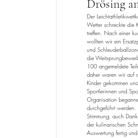
Drösing am
Der Leichtathletikwett
Wetter schreckte die 
treffen. Nach einer ku
wollten wir ein Ersat
und Schleuderballzone
die Weitsprungbewerbe
100 angemeldete Teiln
daher waren wir auf d
Kinder gekommen und
Sportlerinnen und Spo
Organisation beganne
durchgeführt werden. 
Stimmung; auch Dank 
der kulinarischen Sch
Auswertung fertig und