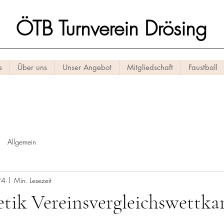
ÖTB Turnverein Drösing
s
Über uns
Unser Angebot
Mitgliedschaft
Faustball
Allgemein
24
1 Min. Lesezeit
etik Vereinsvergleichswettka