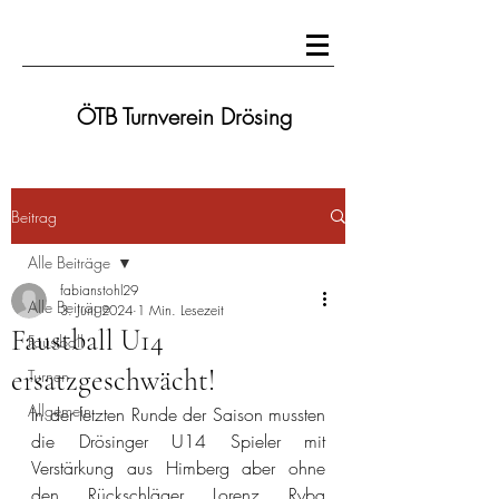
ÖTB Turnverein Drösing
Beitrag
Alle Beiträge
fabianstohl29
Alle Beiträge
3. Juni 2024
1 Min. Lesezeit
Faustball U14
Faustball
ersatzgeschwächt!
Turnen
Allgemein
In der letzten Runde der Saison mussten 
die Drösinger U14 Spieler mit 
Verstärkung aus Himberg aber ohne 
den Rückschläger Lorenz Ryba 