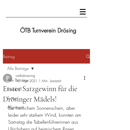
ÖTB Turnverein Drösing
Beitrag
Alle Beiträge
oetbdroesing
Alle Beiträge
10. Mai 2021
1 Min. Lesezeit
Erster Satzgewinn für die
Faustball
Drösinger Mädels!
Turnen
Allgemein
Bei herrlichem Sonnenschein, aber 
leider sehr starkem Wind, konnten am 
Samstag die Tabellenführerinnen aus 
Ulrichsberg auf heimischem Rasen 