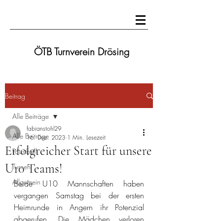
ÖTB Turnverein Drösing
Beitrag
Alle Beiträge
fabianstohl29
Alle Beiträge
16. Dez. 2023
1 Min. Lesezeit
Erfolgreicher Start für unsere
Faustball
U10 Teams!
Turnen
Allgemein
Beide U10 Mannschaften haben 
vergangen Samstag bei der ersten 
Heimrunde in Angern ihr Potenzial 
abgerufen. Die Mädchen verloren 