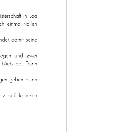
erschaft in Laa 
h einmal vollen 
det damit seine 
iegen und zwei 
blieb das Team 
agen geben – am 
lz zurückblicken 