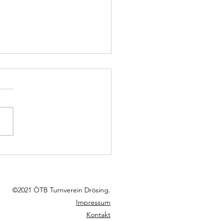
ng schafft den Aufstieg in die
ndesliga!
©2021 ÖTB Turnverein Drösing.
Impressum
Kontakt