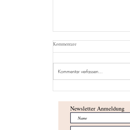
Kommentare
Kommentar verfassen...
ÖTB Drösing behielt die "Weiße
Weste"!
Newsletter Anmeldung