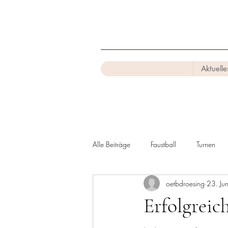
Aktuelle
Alle Beiträge
Faustball
Turnen
oetbdroesing
23. Ju
Erfolgreic