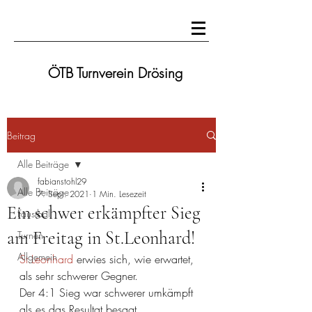
ÖTB Turnverein Drösing
Beitrag
Alle Beiträge
fabianstohl29
Alle Beiträge
7. Sept. 2021
1 Min. Lesezeit
Ein schwer erkämpfter Sieg
Faustball
am Freitag in St.Leonhard!
Turnen
Allgemein
St.Leonhard
 erwies sich, wie erwartet, 
als sehr schwerer Gegner.
Der 4:1 Sieg war schwerer umkämpft 
als es das Resultat besagt.