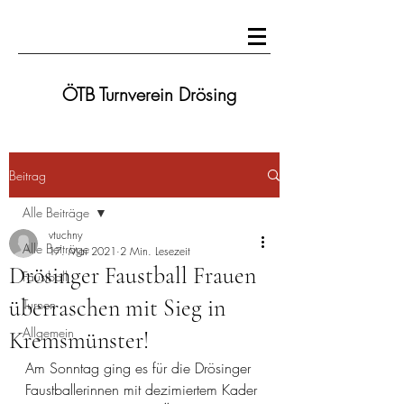
ÖTB Turnverein Drösing
Beitrag
Alle Beiträge
vtuchny
Alle Beiträge
17. Mai 2021
2 Min. Lesezeit
Drösinger Faustball Frauen
Faustball
überraschen mit Sieg in
Turnen
Allgemein
Kremsmünster!
Am Sonntag ging es für die Drösinger 
Faustballerinnen mit dezimiertem Kader 