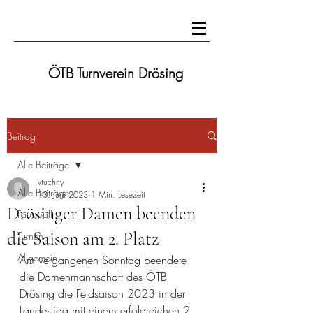
ÖTB Turnverein Drösing
Beitrag
Alle Beiträge
vtuchny
Alle Beiträge
13. Juni 2023
1 Min. Lesezeit
Drösinger Damen beenden
Faustball
die Saison am 2. Platz
Turnen
Allgemein
Am vergangenen Sonntag beendete 
die Damenmannschaft des ÖTB 
Drösing die Feldsaison 2023 in der 
Landesliga mit einem erfolgreichen 2. 