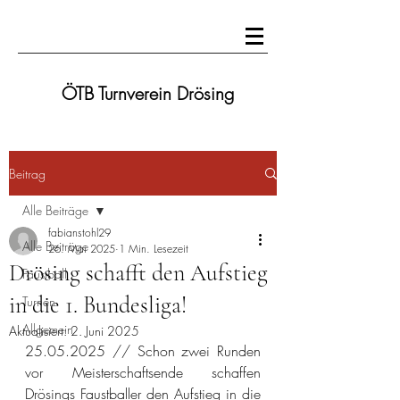
ÖTB Turnverein Drösing
Beitrag
Alle Beiträge
fabianstohl29
Alle Beiträge
26. Mai 2025
1 Min. Lesezeit
Drösing schafft den Aufstieg
Faustball
in die 1. Bundesliga!
Turnen
Allgemein
Aktualisiert:
2. Juni 2025
25.05.2025 // Schon zwei Runden 
vor Meisterschaftsende schaffen 
Drösings Faustballer den Aufstieg in die 