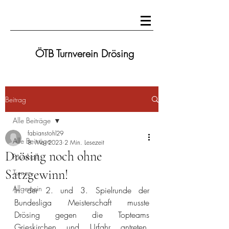
ÖTB Turnverein Drösing
Beitrag
Alle Beiträge
fabianstohl29
Alle Beiträge
8. Mai 2023
2 Min. Lesezeit
Drösing noch ohne
Faustball
Satzgewinn!
Turnen
Allgemein
In der 2. und 3. Spielrunde der 
Bundesliga Meisterschaft musste 
Drösing gegen die Topteams 
Grieskirchen und Urfahr antreten. 