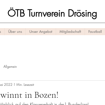
ÖTB Turnverein Drösing
s
Über uns
Unser Angebot
Mitgliedschaft
Faustball
Allgemein
Mai 2022
1 Min. Lesezeit
ewinnt in Bozen!
 Hinblick auf den Klassenerhalt in der1.Bundesliga!