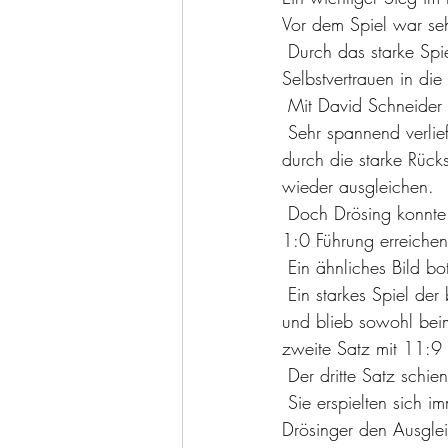
Vor dem Spiel war se
 Durch das starke Spiel vom letzten Wochenende bestärkt, ging das Drösinger Team mit viel 
Selbstvertrauen in di
 Mit David Schneider
 Sehr spannend verlief der erste Satz. Drösing ging immer wieder in Führung, doch Bozen könnte 
durch die starke Rücks
wieder ausgleichen.
 Doch Drösing konnte beim Stand von 10:9 den ersten Satzball verwerten und so die wichtige 
1:0 Führung erreichen
 Ein ähnliches Bild bo
 Ein starkes Spiel der beiden Hauptangreifer. Yannick Höß ließ sich nicht aus der Ruhe bringen 
und blieb sowohl beim
zweite Satz mit 11:9
 Der dritte Satz schi
 Sie erspielten sich immer wieder einen Zweipunktevorsprung, doch bei 7:7 schafften die 
Drösinger den Ausgle