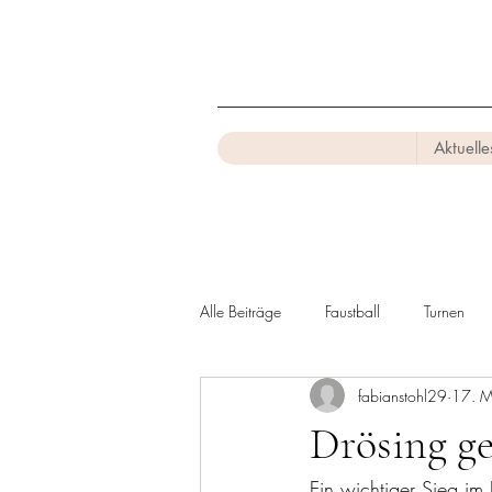
Aktuelle
Alle Beiträge
Faustball
Turnen
fabianstohl29
17. 
Drösing g
Ein wichtiger Sieg im