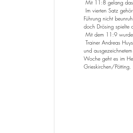
 Mit 11:8 gelang das
 Im vierten Satz gehörte der Anfang eindeutig Bozen, doch Drösiing ließ sich durch die 4:1 
Führung nicht beunruh
doch Drösing spielte d
 Mit dem 11:9 wurde
 Trainer Andreas Huysza:"Ein wichtiger Sieg für unsere Mannschaft. Mit einer starken Defensive 
und ausgezeichnetem 
Woche geht es im Hei
Grieskirchen/Pötting.