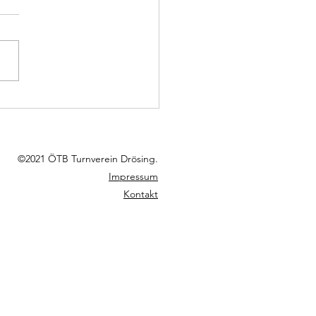
rösing klarer Sieger im
iertel Derby!
©2021 ÖTB Turnverein Drösing.
Impressum
Kontakt