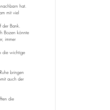
nnachbarn hat.
f der Bank.
er, immer 
omit auch der 