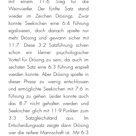
mit einem 11:6 Sieg für die 
Weinviertler. Der fünfte Satz stand 
wieder im Zeichen Drösings. Zwar 
konnte Seekirchen eine 6:4 Führung 
egalisieren, doch danach spielte nur 
mehr Drösing und gewann sicher mit 
11:7. Diese 3:2 Satzführung schien 
schon ein kleiner psychologischer 
Vorteil für Drösing zu sein, da auch im 
sechsten Satz eine 6:3 Führung erspielt 
werden konnte. Aber Drösing spielte in 
dieser Phase zu wenig entschlossen 
und ermöglichte Seekirchen mit 7:6 in 
Führung zu gehen. Leider konnte auch 
das 8:7 nicht gehalten werden und 
Seekirchen glich mit 11:9 Punkten zum 
3:3 Satzgleichsta
nd aus.
 Im
En
tscheidungssatz zeigte dann Drösing 
wer die reifere Ma
nnschaft ist.
 Mit
6:3 