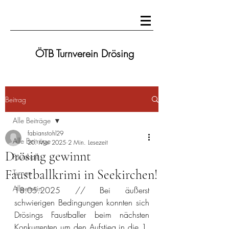
ÖTB Turnverein Drösing
Beitrag
Alle Beiträge
fabianstohl29
Alle Beiträge
20. Mai 2025
2 Min. Lesezeit
Drösing gewinnt
Faustball
Faustballkrimi in Seekirchen!
Turnen
Allgemein
18.05.2025 // Bei äußerst 
schwierigen Bedingungen konnten sich 
Drösings Faustballer beim nächsten 
Konkurrenten um den Aufstieg in die 1. 