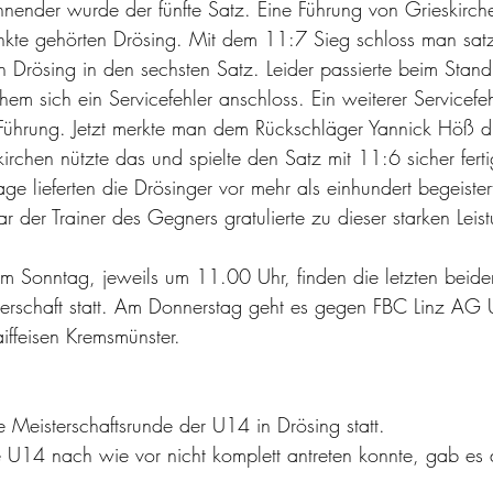
ender wurde der fünfte Satz. Eine Führung von Grieskirch
nkte gehörten Drösing. Mit dem 11:7 Sieg schloss man sat
on Drösing in den sechsten Satz. Leider passierte beim Stan
m sich ein Servicefehler anschloss. Ein weiterer Servicefeh
 Führung. Jetzt merkte man dem Rückschläger Yannick Höß d
irchen nützte das und spielte den Satz mit 11:6 sicher ferti
age lieferten die Drösinger vor mehr als einhundert begeiste
ar der Trainer des Gegners gratulierte zu dieser starken Leis
 Sonntag, jeweils um 11.00 Uhr, finden die letzten beide
terschaft statt. Am Donnerstag geht es gegen FBC Linz AG 
ffeisen Kremsmünster.
Meisterschaftsrunde der U14 in Drösing statt.
e U14 nach wie vor nicht komplett antreten konnte, gab es
.