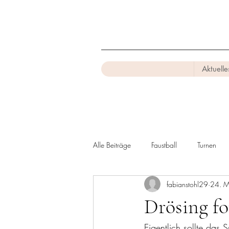
Aktuelle
Alle Beiträge
Faustball
Turnen
fabianstohl29
24. 
Drösing fo
Eigentlich sollte das 