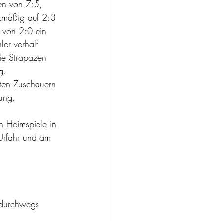
en von 7:5, 
zmäßig auf 2:3 
d von 2:0 ein 
ler verhalf 
ie Strapazen 
g.
rten Zuschauern 
tung.
n Heimspiele in 
Urfahr und am 
 durchwegs 