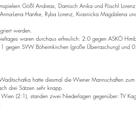
spielern Gößl Andreas, Damisch Anika und Pöschl Lorenz
 Anna-Lena Hantke, Ryba Lorenz, Kvasnicka Magdalena un
egriert werden.
pieltages waren durchaus erfreulich: 2:0 gegen ASKÖ Him
1:1 gegen SVW Böheimkirchen (große Überraschung) und 0
Waditschatka hatte diesmal die Wiener Mannschaften zum
ach drei Sätzen sehr knapp.
Wien (2:1), standen zwei Niederlagen gegenüber: TV Kag
.