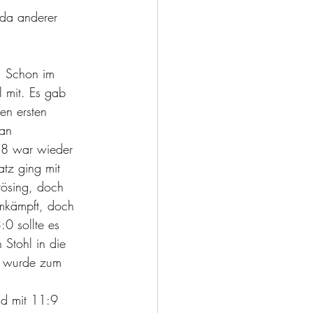
da anderer 
r. Schon im 
l mit. Es gab 
en ersten 
an 
8:8 war wieder 
atz ging mit 
rösing, doch 
umkämpft, doch 
0 sollte es 
 Stohl in die 
tz wurde zum 
nd mit 11:9 