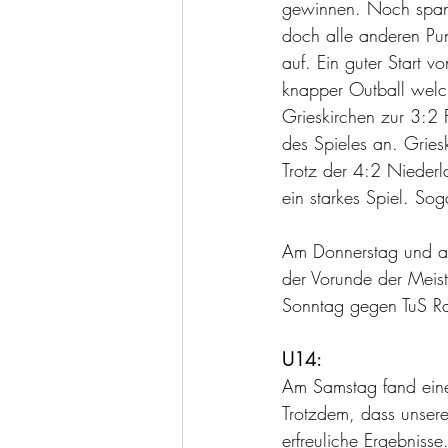
gewinnen. Noch spann
doch alle anderen Pu
auf. Ein guter Start v
knapper Outball welche
Grieskirchen zur 3:2
des Spieles an. Griesk
Trotz der 4:2 Niederl
ein starkes Spiel. Sog
Am Donnerstag und am
der Vorunde der Meis
Sonntag gegen TuS Rai
U14:
Am Samstag fand eine 
Trotzdem, dass unser
erfreuliche Ergebnisse