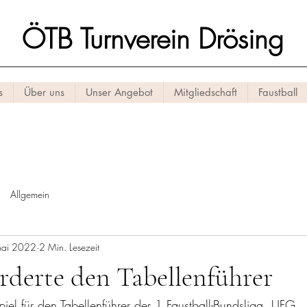
ÖTB Turnverein Drösing
s
Über uns
Unser Angebot
Mitgliedschaft
Faustball
Allgemein
Mai 2022
2 Min. Lesezeit
rderte den Tabellenführer
Spiel für den Tabellenführer der 1.Faustball-Bundsliga, UFG 