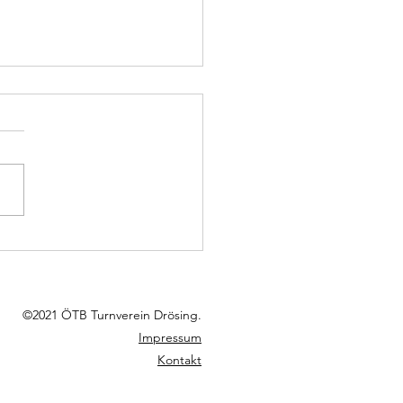
rösing klarer Sieger im
iertel Derby!
©2021 ÖTB Turnverein Drösing.
Impressum
Kontakt