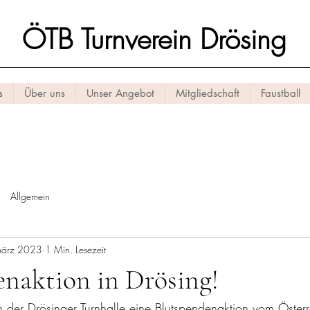
ÖTB Turnverein Drösing
s
Über uns
Unser Angebot
Mitgliedschaft
Faustball
Allgemein
März 2023
1 Min. Lesezeit
enaktion in Drösing!
 der Drösinger Turnhalle eine Blutspendenaktion vom Österr