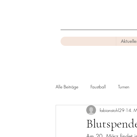
Aktuelle
Alle Beiträge
Faustball
Turnen
fabianstohl29
14. 
Blutspend
Am 20. März findet in