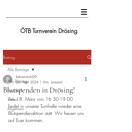
ÖTB Turnverein Drösing
Beitrag
Alle Beiträge
fabianstohl29
Alle Beiträge
22. Feb. 2024
1 Min. Lesezeit
Blutspenden in Drösing!
Faustball
Am 18. März von 16:30-19:00 
Turnen
findet in unserer Turnhalle wieder eine 
Allgemein
Blutspendenaktion statt. Wir freuen uns 
auf Euer kommen.