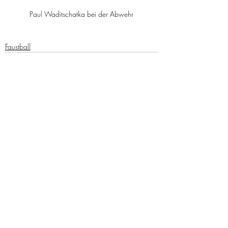
Paul Waditschatka bei der Abwehr
Faustball
Aktuelle Beiträge
Alle ansehen