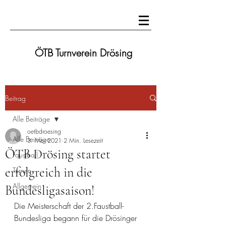
ÖTB Turnverein Drösing
Beitrag
Alle Beiträge
oetbdroesing
Alle Beiträge
3. Mai 2021
2 Min. Lesezeit
ÖTB Drösing startet
Faustball
erfolgreich in die
Turnen
Allgemein
Bundesligasaison!
Die Meisterschaft der 2.Faustball-
Bundesliga begann für die Drösinger 