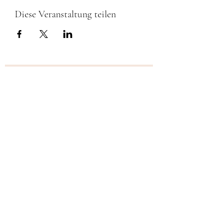
Diese Veranstaltung teilen
Newsletter Anmeldung
Einreichen
©2021 ÖTB Turnverein Drösing.